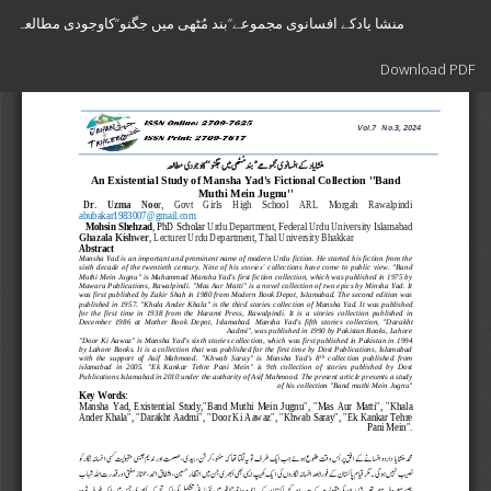
Return
منشا یادکے افسانوی مجموعے’’بند مُٹھی میں جگنو‘‘کاوجودی مطالعہ
to
Article
Download
Details
Download PDF